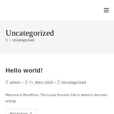
Uncategorized
>
Uncategorized
Hello world!
admin
11. März 2024
Uncategorized
Welcome to WordPress. This is your first post. Edit or delete it, then start
writing!
Weiterlesen