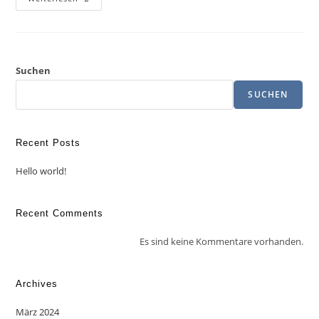
Suchen
SUCHEN
Recent Posts
Hello world!
Recent Comments
Es sind keine Kommentare vorhanden.
Archives
März 2024